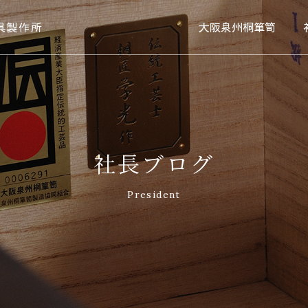
具製作所
大阪泉州桐箪笥
社長ブログ
President