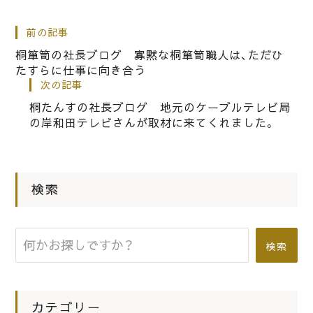
桐箪笥の社長ブログ パモウナの新し
い食器棚（ダイニングボード）が入荷し
前の記事
ました
桐箪笥の社長ブログ 寡黙な桐箪笥職人は、ただひ
たすらに仕事に向き合う
次の記事
|
2016.11.20
社長ブログ
桐たんすの社長ブログ 地元のケーブルテレビ局
こだわりの桐箪笥の社長ブログ 進み
の岸和田テレビさんが取材に来てくれました。
ゆく秋の紅葉・・・・この車には絶対のり
たくないですね！
検索
|
2025.07.24
社長ブログ
亡くなられたお母さまの桐箪笥の洗い
替え修理が出来上がりました。
検索
カテゴリー