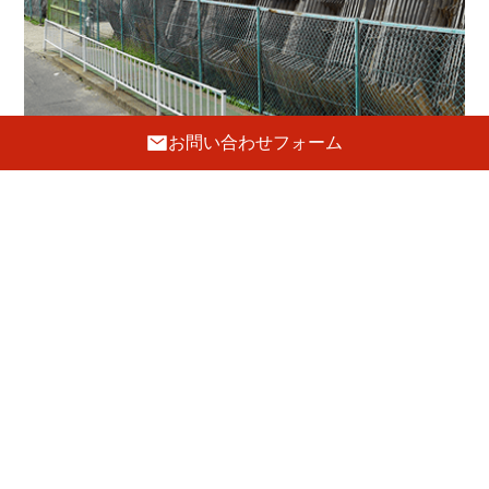
お問い合わせフォーム
工 房
〒596-0002 大阪府岸和田市吉井町1-19-8
072-443-5691
FAX.072-443-5692
E-mail :
tanaka@hatsune-kagu.com
定休日
日曜・祝日
駐車場
4台あり