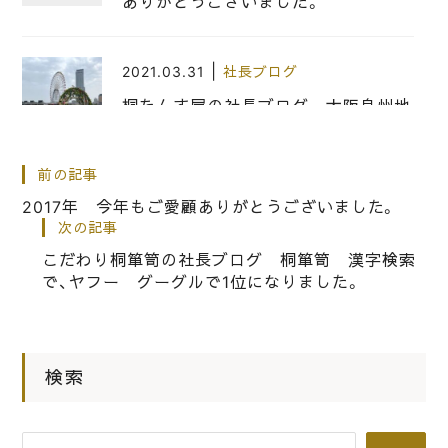
ありがとうございました。
|
2021.03.31
社長ブログ
桐たんす屋の社長ブログ 大阪泉州地
域も黄砂の影響を受けています。
前の記事
|
2019.12.23
社長ブログ
2017年 今年もご愛顧ありがとうございました。
次の記事
こだわりの桐箪笥の社長ブログ 昨日
こだわり桐箪笥の社長ブログ 桐箪笥 漢字検索
のM－１（漫才グランプリ）出ていた
で、ヤフー グーグルで1位になりました。
「ぺこぱ」の名前から自分の勘違いが
分かりました。
検索
|
2018.01.03
社長ブログ
伝統的工芸品大阪泉州桐たんすの職人