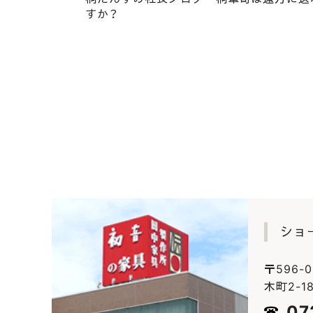
すか？
|
2025.01.21
社長ブログ
桐たんすの社長ブログ お墓
ショ
〒596-
木町2-18
07