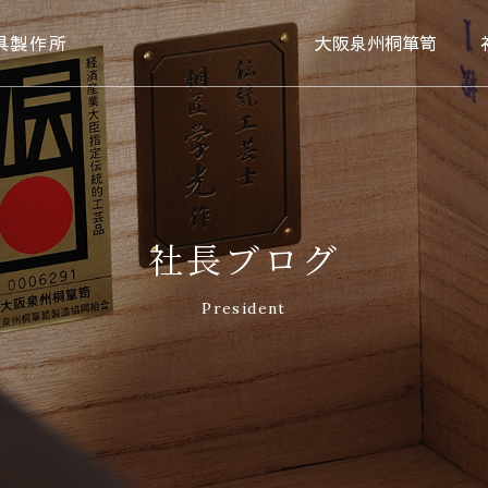
具製作所
大阪泉州桐箪笥
社長ブログ
President