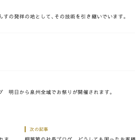
んすの発祥の地として、その技術を引き継いでいます。
グ 明日から泉州全域でお祭りが開催されます。
次の記事
 自宅の玄関もお正月！
れま
桐箪笥の社長ブログ どうしても困ったお客様