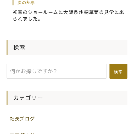
次の記事
桐箪笥の社長ブログ ショールームの
初音のショールームに大阪泉州桐箪笥の見学に来
この葉っぱですがだんだん元気よく伸
られました。
びてきました。
|
2015.01.07
社長ブログ
検索
お正月らしい素敵な生け花をご紹介さ
せていただきます。
検索
カテゴリー
社長ブログ