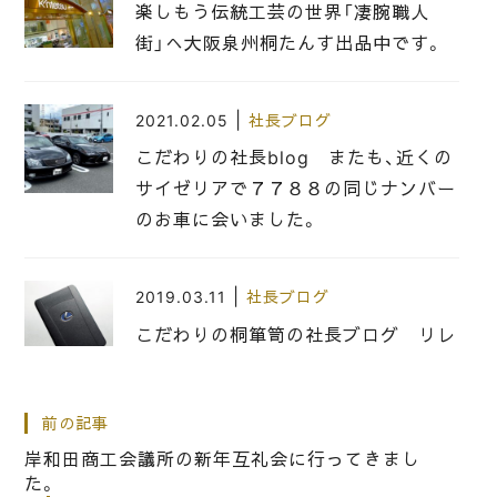
楽しもう伝統工芸の世界「凄腕職人
街」へ大阪泉州桐たんす出品中です。
|
2021.02.05
社長ブログ
こだわりの社長blog またも、近くの
サイゼリアで７７８８の同じナンバー
のお車に会いました。
|
2019.03.11
社長ブログ
こだわりの桐箪笥の社長ブログ リレ
ーアタックの車の盗難について、恐ろ
しいですね。
前の記事
岸和田商工会議所の新年互礼会に行ってきまし
|
2019.07.09
社長ブログ
た。