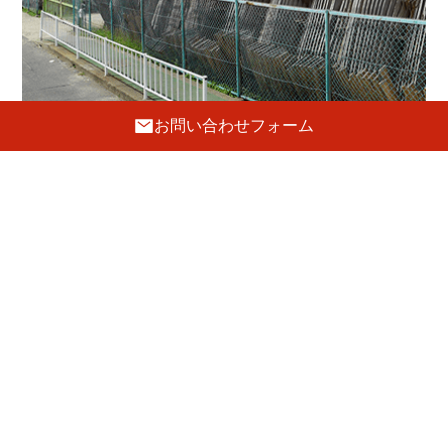
お問い合わせフォーム
工 房
〒596-0002 大阪府岸和田市吉井町1-19-8
072-443-5691
FAX.072-443-5692
E-mail :
tanaka@hatsune-kagu.com
定休日
日曜・祝日
駐車場
4台あり
GoogleMaps