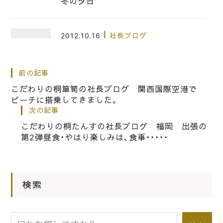
冬の夕日
|
2012.10.16
社長ブログ
ＮＨＫのど自慢 岸和田大会出場者の
打ち上げ会の場所探し
前の記事
こだわりの桐箪笥の社長ブログ 関西国際空港で
ピーチに搭乗してきました。
|
2025.10.09
社長ブログ
次の記事
桐箪笥の社長ブログ 新宿高島屋店
こだわりの桐たんすの社長ブログ 福岡 出張の
１０階に是非お越しください。
第2弾昼食・やはり楽しみは、食事・・・・・
|
2016.11.06
社長ブログ
こだわりの桐箪笥の社長ブログ 岸和
検索
田のだんじり祭りを継承してくれるこ
どもたち・・・・