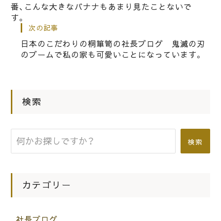
からのご注文にもお応えしています。
番、こんな大きなバナナもあまり見たことないで
す。
次の記事
|
2015.11.22
社長ブログ
日本のこだわりの桐箪笥の社長ブログ 鬼滅の刃
こだわりの桐箪笥の社長ブログ 洗い
のブームで私の家も可愛いことになっています。
替えの桐箪笥のお見積りをさせていた
だいています。
検索
|
2021.01.16
社長ブログ
私ども田中家具製作所の桐たんすの職
検索
人の技術（匠の技）を知ってください。
カテゴリー
社長ブログ