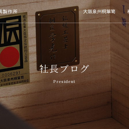
具製作所
大阪泉州桐箪笥
社長ブログ
President