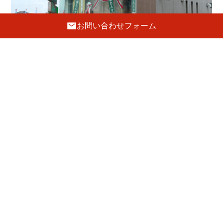
お問い合わせフォーム
ショールーム
〒596-0004 大阪府岸和田市荒木町2-18-5
072-443-8835
FAX.072-443-8837
E-mail :
info@hatsune-kagu.com
定休日
毎週火曜日・第三水曜日
駐車場
前側2台・裏側5台あり
GoogleMaps