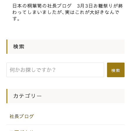
日本の桐箪笥の社長ブログ 3月3日お雛祭りが終
テーブルの再塗装ができました。
わってしまいましたが、実はこれが大好きなんで
す。
|
2020.03.07
社長ブログ
kiritannsu屋の社長ブログ お隣の喫
検索
茶店の奥さんにシュークリームもらい
ました。
検索
カテゴリー
社長ブログ