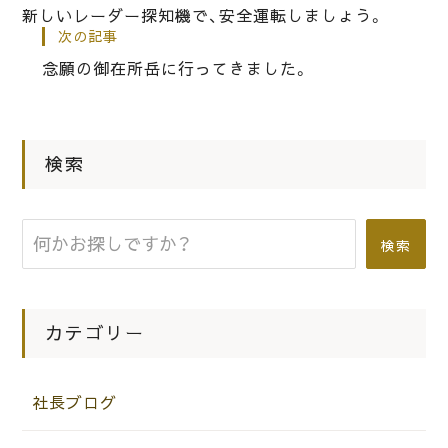
新しいレーダー探知機で、安全運転しましょう。
次の記事
|
念願の御在所岳に行ってきました。
2019.09.08
社長ブログ
桐タンスの社長ブログ 岸和田だんじ
り祭りの春木祭礼の試験引きが午後2
時からあります。
検索
|
2024.02.29
社長ブログ
検索
残念ながら助けてあげれなかった古い
桐箪笥は気になります。
カテゴリー
社長ブログ