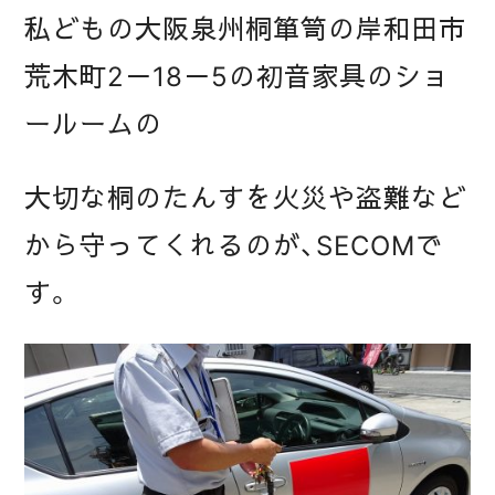
私どもの大阪泉州桐箪笥の岸和田市
荒木町2－18－5の初音家具のショ
ールームの
大切な桐のたんすを火災や盗難など
から守ってくれるのが、SECOMで
す。