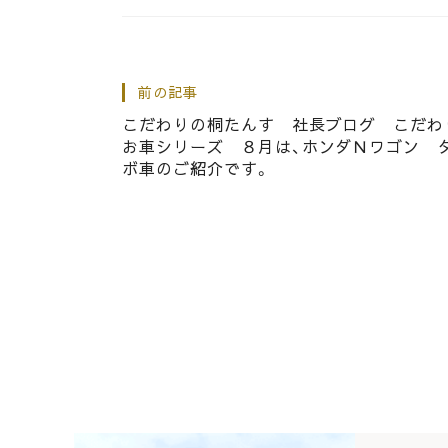
|
2026.04.12
社長ブログ
桐タンスの社長ブログ 春の
前の記事
こだわりの桐たんす 社長ブログ こだわ
お車シリーズ ８月は、ホンダＮワゴン 
ボ車のご紹介です。
|
2016.08.21
社長ブログ
こだわりの桐箪笥の社長ブログ