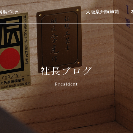
具製作所
大阪泉州桐箪笥
社長ブログ
President