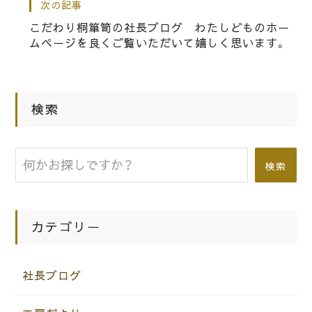
次の記事
こだわり桐箪笥の社長ブログ わたしどものホー
|
2012.10.06
社長ブログ
ムページを良くご覧いただいて嬉しく思います。
大阪 泉州の10月の祭礼が始まりまし
た。
検索
|
2018.07.30
社長ブログ
こだわりの桐たんすの社長ブログ ニ
検索
ュージーランド オールブラックス
ユニフォーム 最高です。嬉しいプレ
ゼントありがとう。
カテゴリー
社長ブログ