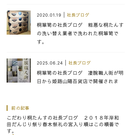
|
2020.01.19
社長ブログ
桐箪笥の社長ブログ 粗悪な桐たんす
の洗い替え業者で洗われた桐箪笥で
す。
|
2025.06.24
社長ブログ
桐箪笥の社長ブログ 凄腕職人街が明
日から姫路山陽百貨店で開催されま
す。
前の記事
|
2020.05.01
社長ブログ
こだわり桐たんすの社長ブログ ２０１８年岸和
こだわりの桐箪笥の社長ブログ 皆様
田だんじり祭り春木祭礼の宮入り順はこの順番で
にご紹介したい事があって・・・・
す。