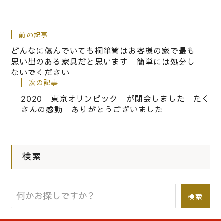
田市の吉井町の自社工房では、古い桐
箪笥を洗ったあとは、
前の記事
どんなに傷んでいても桐箪笥はお客様の家で最も
|
2023.03.12
社長ブログ
思い出のある家具だと思います 簡単には処分し
ないでください
桐たんすをクローゼットの中に置いて
次の記事
いただけました。
2020 東京オリンピック が閉会しました たく
さんの感動 ありがとうございました
|
2021.08.07
社長ブログ
桐箪笥の社長ブログ 希望した家族を
迎えることができました
検索
検索