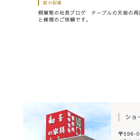
前の記事
桐たんすの社長ブログ 春木
桐箪笥の社長ブログ テーブルの天板の再
と修理のご依頼です。
|
2024.07.28
社長ブログ
桐箪笥の社長ブログ 滋賀県
ショ
〒596-