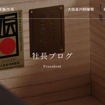
具製作所
大阪泉州桐箪笥
社長ブログ
President