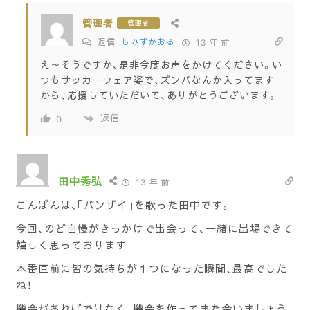
管理者
管理者
返信
しみずかおる
13 年 前
え～そうですか、是非今度お声をかけてください。い
つもサッカーウェア姿で、ズンバなんか入ってます
から、応援していただいて、ありがとうございます。
返信
0
田中秀弘
13 年 前
こんばんは、｢バンザイ｣を歌った田中です。
今回、のど自慢がきっかけで出会って、一緒に出場できて
嬉しく思っております
本番直前に皆の気持ちが１つになった瞬間、最高でした
ね！
機会があればではなく、機会を作ってまた会いましょう