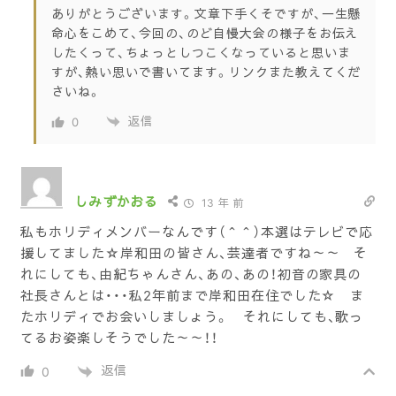
ありがとうございます。文章下手くそですが、一生懸
命心をこめて、今回の、のど自慢大会の様子をお伝え
したくって、ちょっとしつこくなっていると思いま
すが、熱い思いで書いてます。リンクまた教えてくだ
さいね。
返信
0
しみずかおる
13 年 前
私もホリディメンバーなんです（＾＾）本選はテレビで応
援してました☆岸和田の皆さん、芸達者ですね～～ そ
れにしても、由紀ちゃんさん、あの、あの！初音の家具の
社長さんとは・・・私2年前まで岸和田在住でした☆ ま
たホリディでお会いしましょう。 それにしても、歌っ
てるお姿楽しそうでした～～！！
返信
0