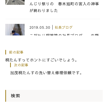
んじり祭りの 春木旭町の宮入の神事
が終わりました
|
2019.05.30
社長ブログ
こだわり桐箪笥の社長ブログ 一生懸
命にこつこつと掃除してくれました。
前の記事
|
2024.08.05
社長ブログ
桐たんすってホントにすごいでしょう。
次の記事
桐箪笥の社長blog 車に乗ろうとお
加茂桐たんすの洗い替え修理依頼です。
もったら
|
2023.04.02
社長ブログ
検索
新潟県加茂市の桐箪笥の洗い替え修理
依頼。