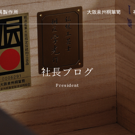
具製作所
大阪泉州桐箪笥
社長ブログ
President