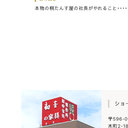
奈良交通のバス！最後に動画
本物の桐たんす屋の社長がやれること・・・・
|
2020.08.04
社長ブログ
大阪泉州桐たんすの社長ブロ
様に分割することができます
ショ
〒596-
木町2-18