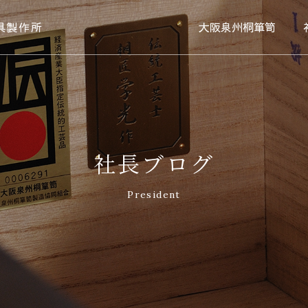
具製作所
大阪泉州桐箪笥
社長ブログ
President