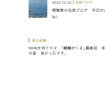
|
2022.12.23
社長ブログ
桐箪笥の社長ブログ 今日の
ね！
|
2019.01.08
社長ブログ
前の記事
こだわりの桐箪笥の社長ブロ
NHK大河ドラマ 「麒麟がくる」最終回 
の変 良かったです。
|
2021.02.09
社長ブログ
桐たんす屋の社長ブログ 昔
イッチをいただきました。