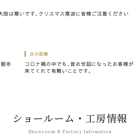
大阪は寒いです、クリスマス寒波に皆様ご注意ください
次の記事
グ 今年から桐以外の話もちょっと掲載しましょう！
本能寺
コロナ禍の中でも、昔お世話になったお客様が
来てくれて有難いことです。
からお世話になったやさしいお客様から、おいしいサンド
ショールーム・工房情報
Showroom & Factory Infomation