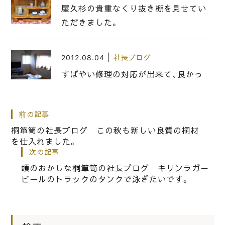
屋久杉の貴重なくり抜き棚を見せてい
ただきました。
|
2012.08.04
社長ブログ
すばやい修理の対応が出来て、良かっ
たです。
前の記事
|
2016.04.03
社長ブログ
桐箪笥の社長ブログ この秋も新しい良質の桐材
こだわり桐たんすの社長ブログ 一番
を仕入れました。
次の記事
思い出の桜は、南海本線 春木駅の桜
頭のおかしな桐箪笥の社長ブログ キリンラガー
の花！
ビールのトラックのタンクで泳ぎたいです。
|
2020.10.05
社長ブログ
桐箪笥屋の社長ブログ 東京から品質