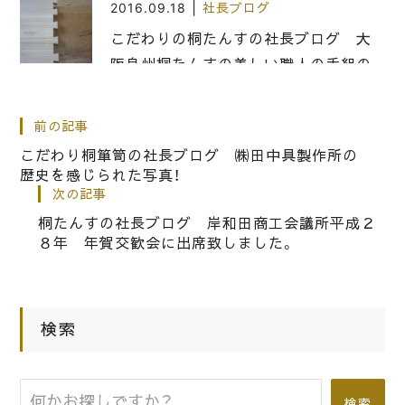
|
2016.09.18
社長ブログ
こだわりの桐たんすの社長ブログ 大
阪泉州桐たんすの美しい職人の手組の
技をご紹介します！
前の記事
|
2017.03.30
社長ブログ
こだわり桐箪笥の社長ブログ ㈱田中具製作所の
歴史を感じられた写真！
桐箪笥の社長ブログ 今年も続々と新
次の記事
しい、いい桐の木を買付出来きまし
桐たんすの社長ブログ 岸和田商工会議所平成２
た。
８年 年賀交歓会に出席致しました。
|
2016.01.09
社長ブログ
こだわりの桐たんすの社長ブログ 昨
検索
日のブログの中で・・・荷宰領？・・
検索