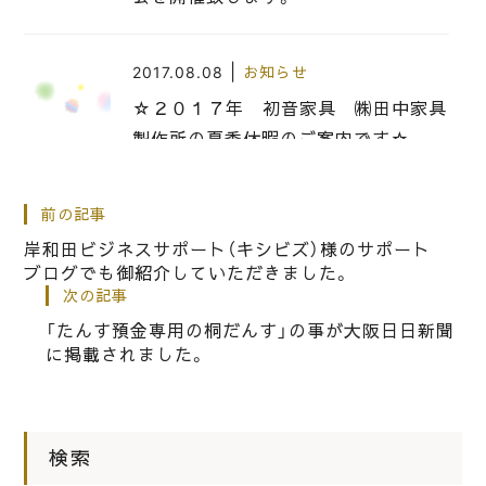
|
2017.08.08
お知らせ
☆２０１７年 初音家具 ㈱田中家具
製作所の夏季休暇のご案内です☆
|
前の記事
2014.01.05
お知らせ
岸和田ビジネスサポート（キシビズ）様のサポート
初音の家具 ㈱田中家具製作所 新春
ブログでも御紹介していただきました。
フェアー開催中
次の記事
「たんす預金専用の桐だんす」の事が大阪日日新聞
に掲載されました。
|
2020.07.20
お知らせ
2020年の岸和田ブランドのパンフレ
ットが出来ました。
検索