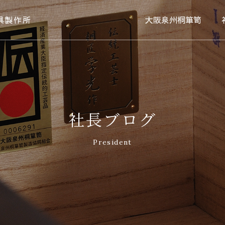
具製作所
大阪泉州桐箪笥
社長ブログ
President