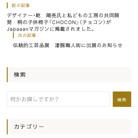
っと 関西に出演することになりまし
前の記事
た。
デザイナー・乾 陽亮氏と私どもの工房の共同開
発 桐の子供椅子『CHOCON』（チョコン）が
Japaaanマガジンに掲載されました。
|
2020.03.09
お知らせ
次の記事
産経新聞ネット版にも掲載されまし
伝統的工芸品展 凄腕職人街に出展のお知らせ
た。ヤフーニュースでも載せていただ
きました。
検索
|
2016.10.10
お知らせ
大阪ええもん再発見・匠の技～近鉄上
本町～
検索
カテゴリー