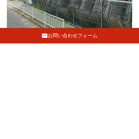
お問い合わせフォーム
工 房
〒596-0002 大阪府岸和田市吉井町1-19-8
072-443-5691
FAX.072-443-5692
E-mail :
tanaka@hatsune-kagu.com
定休日
日曜・祝日
駐車場
4台あり
GoogleMaps