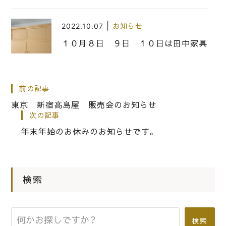
|
2022.10.07
お知らせ
１０月８日 ９日 １０日は田中家具
製作所ショールームは通常通り営業し
ております。
前の記事
東京 新宿高島屋 販売会のお知らせ
|
2019.07.30
お知らせ
次の記事
桐箪笥の社長からのお知らせ、 お急
年末年始のお休みのお知らせです。
ぎ下さい10月消費税値上がり前に桐箪
笥をお買い求めください。
検索
|
2024.10.14
お知らせ
NHKの総合テレビの番組 えぇトコ
で10月17日（木）20時15分から放送さ
検索