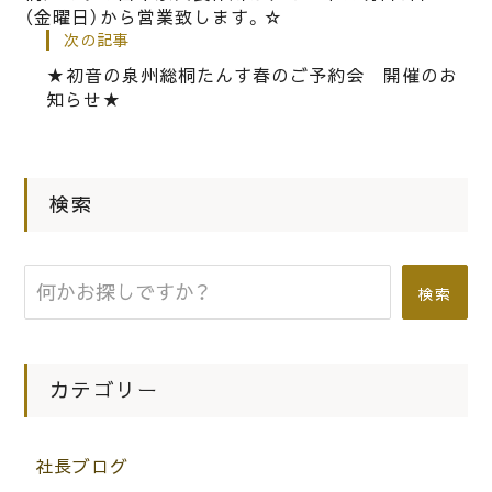
（金曜日）から営業致します。☆
|
2023.02.04
お知らせ
次の記事
Karimoku家具の修理及びパーツに関
★初音の泉州総桐たんす春のご予約会 開催のお
して3月１日から値上がりいたしま
知らせ★
す。カリモク家具の修理をご希望のお
客様はご連絡ください。
検索
|
2017.01.06
お知らせ
２０１７年カリモク家具ショールーム
新春初売りフェアーのご案内です。
検索
カテゴリー
社長ブログ