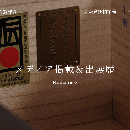
具製作所
大阪泉州桐箪笥
メディア掲載＆出展歴
Media info