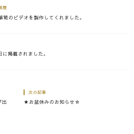
展歴
箪笥のビデオを製作してくれました。
9日に掲載されました。
展歴
に出演いたしました。
次の記事
が出
★お盆休みのお知らせ☆
」の事が大阪日日新聞に掲載されました。