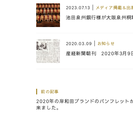
|
2023.07.13
メディア掲載＆出
池田泉州銀行様が大阪泉州桐
|
2020.03.09
お知らせ
産経新聞朝刊 2020年3月
|
2013.03.05
メディア掲載＆出
朝日放送「一志相伝」の番組
前の記事
2020年の岸和田ブランドのパンフレット
来ました。
|
2020.08.01
お知らせ
「たんす預金専用の桐だんす