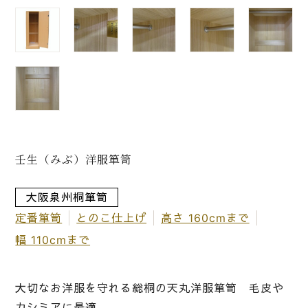
壬生（みぶ）洋服箪笥
大阪泉州桐箪笥
定番箪笥
とのこ仕上げ
高さ 160cmまで
幅 110cmまで
大切なお洋服を守れる総桐の天丸洋服箪笥 毛皮や
カシミアに最適