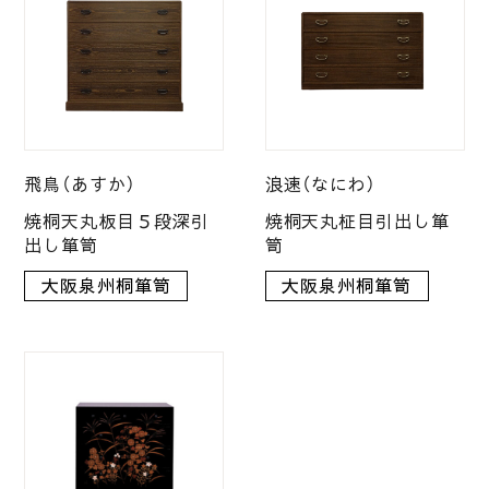
飛鳥（あすか）
浪速（なにわ）
焼桐天丸板目５段深引
焼桐天丸柾目引出し箪
出し箪笥
笥
大阪泉州桐箪笥
大阪泉州桐箪笥