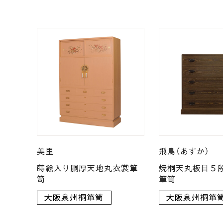
美里
飛鳥（あすか）
蒔絵入り胴厚天地丸衣裳箪
焼桐天丸板目５
笥
箪笥
大阪泉州桐箪笥
大阪泉州桐箪