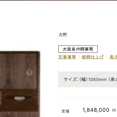
吉野
大阪泉州桐箪笥
定番箪笥
焼桐仕上げ
高さ
サイズ：
（幅）1060mm
（高
1,848,000
円
定価