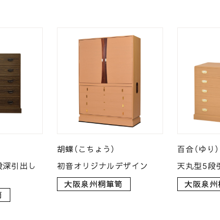
胡蝶（こちょう）
百合（ゆり）
段深引出し
初音オリジナルデザイン
天丸型5段
大阪泉州桐箪笥
大阪泉州
笥