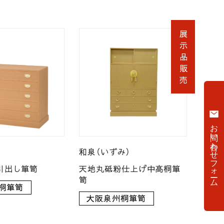
展示品販売
お問い合わせフォーム
和泉（いずみ）
引出し箪笥
天地丸砥粉仕上げ中高桐箪
笥
桐箪笥
大阪泉州桐箪笥